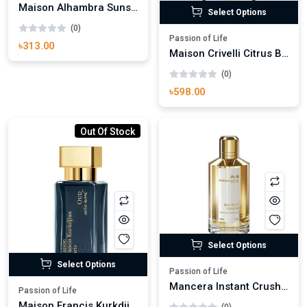
Maison Alhambra Sunset Rose Eau de Parfum
Select Options
(0)
Passion of Life
৳313.00
Maison Crivelli Citrus Batikanga Eau de Parfum
(0)
৳598.00
Out Of Stock
Select Options
Select Options
Passion of Life
Mancera Instant Crush Eau de Parfum
Passion of Life
Maison Francis Kurkdijan Oud Satin Mood