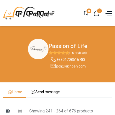
0
0
Passion of Life
(16 reviews)
+8801708516783
pol@kikinben.com
Home
Send message
Showing 241 - 264 of 676 products