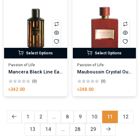
Select Options
Select Options
Passion of Life
Passion of Life
Mancera Black Line Eau de Parfum
Mauboussin Crystal Oud Eau de Parfum
(0)
(0)
৳342.00
৳248.00
1
2
...
8
9
10
11
12
13
14
...
28
29